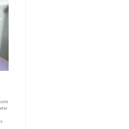
juste
heter
és