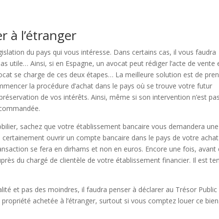
r à l’étranger
islation du pays qui vous intéresse. Dans certains cas, il vous faudra
as utile… Ainsi, si en Espagne, un avocat peut rédiger l’acte de vente 
avocat se charge de ces deux étapes… La meilleure solution est de pre
ommencer la procédure d’achat dans le pays où se trouve votre futur
 préservation de vos intérêts. Ainsi, même si son intervention n’est pa
 recommandée.
bilier, sachez que votre établissement bancaire vous demandera une
ra certainement ouvrir un compte bancaire dans le pays de votre achat
ansaction se fera en dirhams et non en euros. Encore une fois, avant
rès du chargé de clientèle de votre établissement financier. Il est te
lité et pas des moindres, il faudra penser à déclarer au Trésor Public
 propriété achetée à l’étranger, surtout si vous comptez louer ce bien