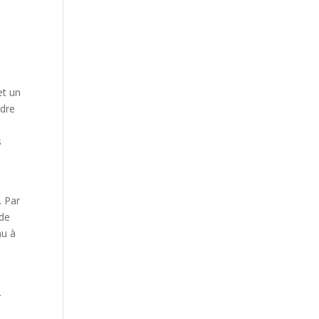
et un
ndre
s
. Par
 de
nu à
.