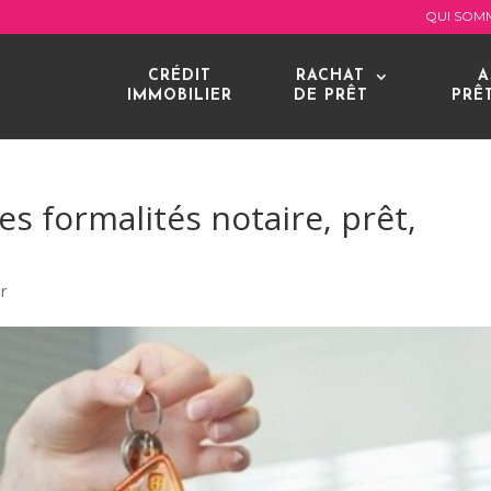
QUI SOM
CRÉDIT
RACHAT
A
IMMOBILIER
DE PRÊT
PRÊ
les formalités notaire, prêt,
r