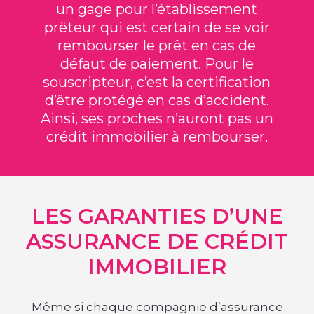
un gage pour l’établissement
prêteur qui est certain de se voir
rembourser le prêt en cas de
défaut de paiement. Pour le
souscripteur, c’est la certification
d’être protégé en cas d’accident.
Ainsi, ses proches n’auront pas un
crédit immobilier à rembourser.
LES GARANTIES D’UNE
ASSURANCE DE CRÉDIT
IMMOBILIER
Même si chaque compagnie d’assurance