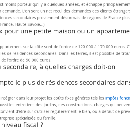
t moins porteur qu’il y a quelques années, et échappe principalemen
 la demande. L’on sent un net recul des demandes des clients étranger
dences secondaires proviennent désormais de régions de France plus
a France, Haute Savoie…).
rix pour une petite maison ou un appartem
partement sur la côte sont de l’ordre de 120 000 à 170 000 euros. C
lles de résidences secondaires. Dans les terres, il est possible de trou
de l’ordre de 50 000 euros.
e secondaire, à quelles charges doit-on
ompte le plus de résidences secondaires dan
ntégrer dans leur projet les coûts fixes générés tels les
impôts fonci
ussi les entretiens des jardins, des constructions, charges qui peuven
convient d’être sûr d’utiliser régulièrement le bien, ou à défaut de prév
treprise spécialisée ou famille.
niveau fiscal ?