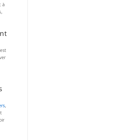
t à
s,
ent
’est
ver
s
ers
,
t
oir