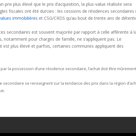
prix plus élevé que le prix d’acquisition, la plus-value réalisée sera
ègles fiscales ont été durcies : les cessions de résidences secondaires
-values immobilières
et CSG/CRDS qu’au bout de trente ans de détent
nces secondaires est souvent majorée par rapport à celle afférente à l
es, notamment pour charges de famille, ne s’appliquent pas. Le
at est plus élevé et parfois, certaines communes appliquent des
ar la possession d’une résidence secondaire, l’achat doit être mûremen
ce secondaire se renseignent sur la tendance des prix dans la région d’ac
ue.