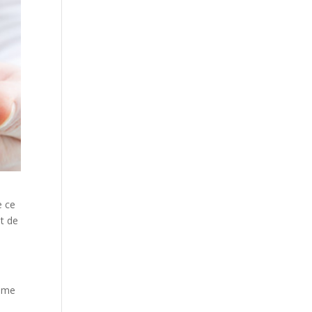
e ce
et de
lume