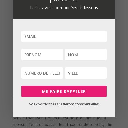
500 €. Leurs dépenses se décomposent comme suit :
Laissez vos coordonnées ci-dessous
Un crédit immobilier de 625€ mensuels. Le montant du
crédit était de 132 000€ pour un taux de 2,5%. La
durée restante est de 22 ans.
Deux crédits à la consommation avec une mensualité
de 625€ pour un crédit de 15 000€ et une seconde
mensualité de 312€ pour un crédit de 10 000€.
Enfin, il faut ajouter les frais importants générés par
leur découvert bancaire de 800€.
Leur taux d’endettement est ainsi de 62% et il leur
reste 938€ pour vivre, une fois toutes les mensualités
honorées.
La solution : le regroupement des crédits avec
ME FAIRE RAPPELER
garantie hypothécaire
Vos coordonnées resteront confidentielles
Aurélia et Thomas souhaitent équilibrer leur budget,
rembourser leur découvert et pouvoir se faire plaisir
sans culpabiliser. L’objectif est donc de diminuer la
mensualité et de baisser leur taux d’endettement, afin