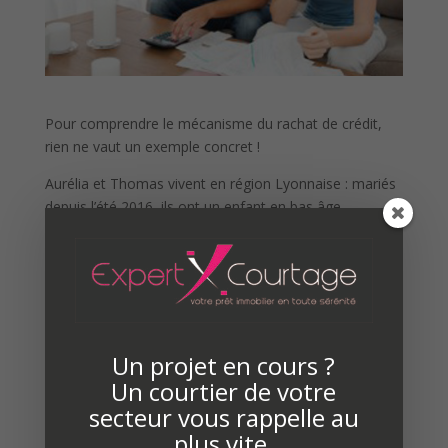
Pour comprendre le mécanisme du rachat de crédit,
rien ne vaut un exemple concret !
Aurélia et Thomas vivent en région Lyonnaise : mariés
depuis l’été 2016, ils ont un enfant en bas âge.
Propriétaire de son appartement, le ménage
rembourse un prêt immobilier et plusieurs crédits à la
consommation. Sans compter un découvert qui génère
des frais bancaires importants. Aujourd’hui, ils
envisagent un regroupement de crédits pour réduire
leur taux d’endettement et alléger leurs mensualités.
Un projet en cours ?
Des charges mensuelles et un taux d’endettement
Un courtier de votre
importants
secteur vous rappelle au
plus vite.
Aurélia et Thomas disposent d’un revenu mensuel de 2